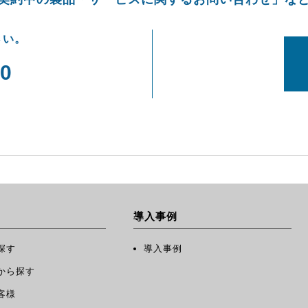
さい。
00
）
導入事例
探す
導入事例
から探す
客様